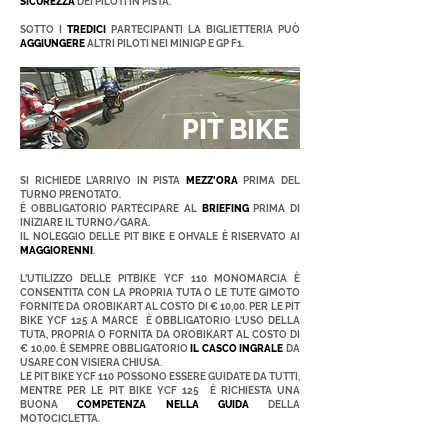
SICUREZZA
DEI PILOTI IN PISTA.
SOTTO I
TREDICI
PARTECIPANTI LA BIGLIETTERIA PUÒ
AGGIUNGERE
ALTRI PILOTI NEI MINIGP E GP F1.
PIT BIKE
SI RICHIEDE L'ARRIVO IN PISTA
MEZZ'ORA
PRIMA DEL
TURNO PRENOTATO.
È OBBLIGATORIO PARTECIPARE AL
BRIEFING
PRIMA DI
INIZIARE IL TURNO/GARA.
IL NOLEGGIO DELLE PIT BIKE E OHVALE È RISERVATO AI
MAGGIORENNI
.
L'UTILIZZO DELLE PITBIKE YCF 110 MONOMARCIA È
CONSENTITA CON LA PROPRIA TUTA O LE TUTE GIMOTO
FORNITE DA OROBIKART AL COSTO DI € 10,00. PER LE PIT
BIKE YCF 125 A MARCE È OBBLIGATORIO L'USO DELLA
TUTA, PROPRIA O FORNITA DA OROBIKART AL COSTO DI
€ 10,00. È SEMPRE OBBLIGATORIO
IL CASCO INGRALE
DA
USARE CON VISIERA CHIUSA.
LE PIT BIKE YCF 110 POSSONO ESSERE GUIDATE DA TUTTI,
MENTRE PER LE PIT BIKE YCF 125 È RICHIESTA UNA
BUONA
COMPETENZA NELLA GUIDA
DELLA
MOTOCICLETTA.