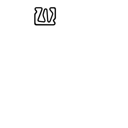
CONTATTI
via Rota 1
24035 Curno, Bergamo.
Tel:
035 618647
Cell1 solo whatsapp
3287266621
Cell2 solo
whatsapp
3482458488
orobikart@kartodromo.it