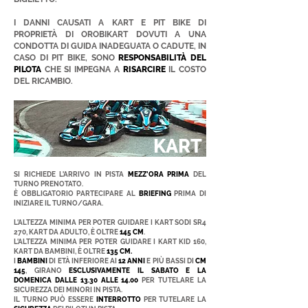
I DANNI CAUSATI A KART E PIT BIKE DI
PROPRIETÀ DI OROBIKART DOVUTI A UNA
CONDOTTA DI GUIDA INADEGUATA O CADUTE, IN
CASO DI PIT BIKE, SONO
RESPONSABILITÀ DEL
PILOTA
CHE SI IMPEGNA A
RISARCIRE
IL COSTO
DEL RICAMBIO.
KART
SI RICHIEDE L'ARRIVO IN PISTA
MEZZ'ORA PRIMA
DEL
TURNO PRENOTATO.
È OBBLIGATORIO PARTECIPARE AL
BRIEFING
PRIMA DI
INIZIARE IL TURNO/GARA.
L'ALTEZZA MINIMA PER POTER GUIDARE I KART SODI SR4
270, KART DA ADULTO, È OLTRE
145 CM
.
L'ALTEZZA MINIMA PER POTER GUIDARE I KART KID 160,
KART DA BAMBINI, È OLTRE
135 CM.
I
BAMBINI
DI ETÀ INFERIORE AI
12 ANNI
E PIÙ BASSI DI
CM
145
, GIRANO
ESCLUSIVAMENTE
IL SABATO E LA
DOMENICA DALLE 13.30 ALLE 14.00
PER TUTELARE LA
SICUREZZA DEI MINORI IN PISTA.
IL TURNO PUÒ ESSERE
INTERROTTO
PER TUTELARE LA