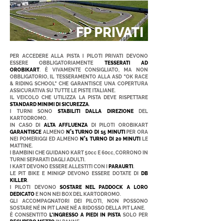
FP PRIVATI
PER ACCEDERE ALLA PISTA I PILOTI PRIVATI DEVONO
ESSERE OBBLIGATORIAMENTE
TESSERATI AD
OROBIKART
. È VIVAMENTE CONSIGLIATO, MA NON
OBBLIGATORIO, IL TESSERAMENTO ALLA ASD "OK RACE
& RIDING SCHOOL" CHE GARANTISCE UNA COPERTURA
ASSICURATIVA SU TUTTE LE PISTE ITALIANE.
IL VEICOLO CHE UTILIZZA LA PISTA DEVE RISPETTARE
STANDARD MINIMI DI SICUREZZA
.
I TURNI SONO
STABILITI DALLA DIREZIONE
DEL
KARTODROMO.
IN CASO DI
ALTA AFFLUENZA
DI PILOTI OROBIKART
GARANTISCE
ALMENO
N°1 TURNO DI 15 MINUTI
PER ORA
NEI POMERIGGI ED ALMENO
N°1 TURNO DI 20 MINUTI
LE
MATTINE.
I BAMBINI CHE GUIDANO KART 50cc E 60cc, CORRONO IN
TURNI SEPARATI DAGLI ADULTI.
I KART DEVONO ESSERE ALLESTITI CON I
PARAURTI
.
LE PIT BIKE E MINIGP DEVONO ESSERE DOTATE DI
DB
KILLER
.
I PILOTI DEVONO
SOSTARE NEL PADDOCK A LORO
DEDICATO
E NON NEI BOX DEL KARTODROMO.
GLI ACCOMPAGNATORI DEI PILOTI, NON POSSONO
SOSTARE NÉ IN PIT LANE NÉ A RIDOSSO DELLA PIT LANE.
È CONSENTITO
L'INGRESSO A PIEDI IN PISTA
SOLO PER