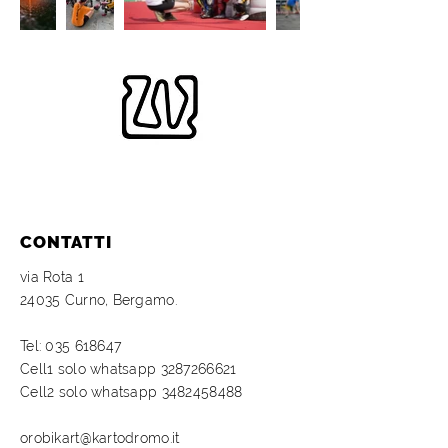
CONTATTI
via Rota 1
24035 Curno, Bergamo.
Tel:
035 618647
Cell1 solo whatsapp
3287266621
Cell2 solo
whatsapp
3482458488
orobikart@kartodromo.it