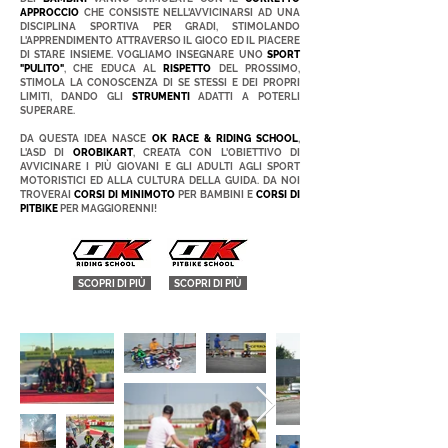
APPROCCIO
CHE CONSISTE NELL'AVVICINARSI AD UNA
DISCIPLINA SPORTIVA PER GRADI, STIMOLANDO
L'APPRENDIMENTO ATTRAVERSO IL GIOCO ED IL PIACERE
DI STARE INSIEME. VOGLIAMO INSEGNARE UNO
SPORT
"PULITO"
, CHE EDUCA AL
RISPETTO
DEL PROSSIMO,
STIMOLA LA CONOSCENZA DI SE STESSI E DEI PROPRI
LIMITI, DANDO GLI
STRUMENTI
ADATTI A POTERLI
SUPERARE.
DA QUESTA IDEA NASCE
OK RACE & RIDING SCHOOL
,
L'ASD DI
OROBIKART
, CREATA CON L'OBIETTIVO DI
AVVICINARE I PIÙ GIOVANI E GLI ADULTI AGLI SPORT
MOTORISTICI ED ALLA CULTURA DELLA GUIDA. DA NOI
TROVERAI
CORSI DI MINIMOTO
PER BAMBINI E
CORSI DI
PITBIKE
PER MAGGIORENNI!
SCOPRI DI PIÙ
SCOPRI DI PIÙ