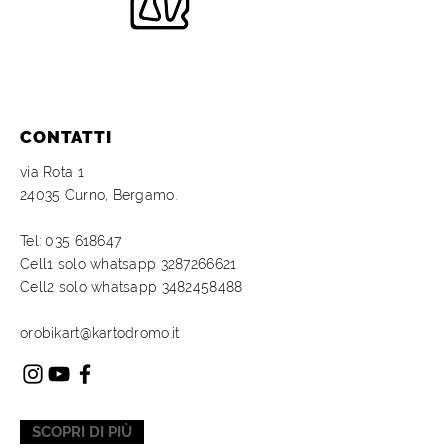
CONTATTI
via Rota 1
24035 Curno, Bergamo.
Tel:
035 618647
Cell1 solo whatsapp
3287266621
Cell2 solo
whatsapp
3482458488
orobikart@kartodromo.it
SCOPRI DI PIÙ